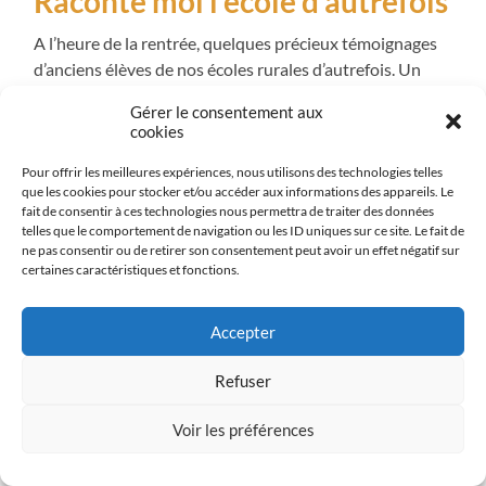
Raconte moi l’école d’autrefois
A l’heure de la rentrée, quelques précieux témoignages
d’anciens élèves de nos écoles rurales d’autrefois. Un
grand Merci à eux pour leur participation !
Gérer le consentement aux
cookies
Pour offrir les meilleures expériences, nous utilisons des technologies telles
que les cookies pour stocker et/ou accéder aux informations des appareils. Le
fait de consentir à ces technologies nous permettra de traiter des données
telles que le comportement de navigation ou les ID uniques sur ce site. Le fait de
ne pas consentir ou de retirer son consentement peut avoir un effet négatif sur
certaines caractéristiques et fonctions.
Accepter
Refuser
Forum des Savoir-faire et des
Voir les préférences
traditions populaires le