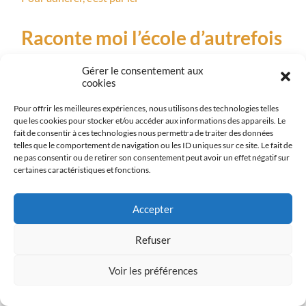
Raconte moi l’école d’autrefois
A l’heure de la rentrée, quelques précieux témoignages
Gérer le consentement aux
d’anciens élèves de nos écoles rurales d’autrefois. Un
cookies
grand Merci à eux pour leur participation !
Pour offrir les meilleures expériences, nous utilisons des technologies telles
que les cookies pour stocker et/ou accéder aux informations des appareils. Le
fait de consentir à ces technologies nous permettra de traiter des données
telles que le comportement de navigation ou les ID uniques sur ce site. Le fait de
ne pas consentir ou de retirer son consentement peut avoir un effet négatif sur
certaines caractéristiques et fonctions.
Accepter
Refuser
Voir les préférences