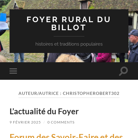
FOYER RURAL DU
BILLOT
histoires et traditions populaires
Toggle
Toggle
search
mobile
field
menu
AUTEUR/AUTRICE :
CHRISTOPHEROBERT302
L’actualité du Foyer
9 FÉVRIER 2025
/
0 COMMENTS
Forum des Savoir-Faire et des