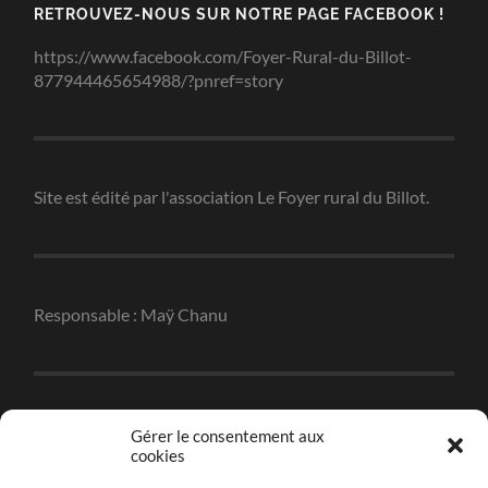
RETROUVEZ-NOUS SUR NOTRE PAGE FACEBOOK !
https://www.facebook.com/Foyer-Rural-du-Billot-
877944465654988/?pnref=story
Site est édité par l'association Le Foyer rural du Billot.
Responsable : Maÿ Chanu
Réalisation : Christophe Robert
Gérer le consentement aux
cookies