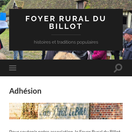
FOYER RURAL DU
BILLOT
histoires et traditions populaires
Toggle
Toggle
search
mobile
field
menu
Adhésion
Pour soutenir notre association, le Foyer Rural du Billot