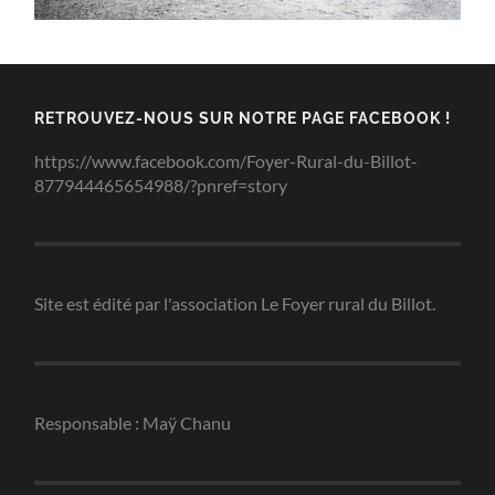
RETROUVEZ-NOUS SUR NOTRE PAGE FACEBOOK !
https://www.facebook.com/Foyer-Rural-du-Billot-
877944465654988/?pnref=story
Site est édité par l'association Le Foyer rural du Billot.
Responsable : Maÿ Chanu