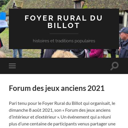
FOYER RURAL DU
BILLOT
histoires et traditions populaires
Toggle
Toggle
search
mobile
field
menu
Forum des jeux anciens 2021
Pari tenu pour le Foyer Rural du Billot qui organisait, le
dimanche 8 août 2021, son « Forum des jeux anciens
d’intérieur et d’extérieur ». Un événement qui a réuni
plus d’une centaine de participants venus partager une