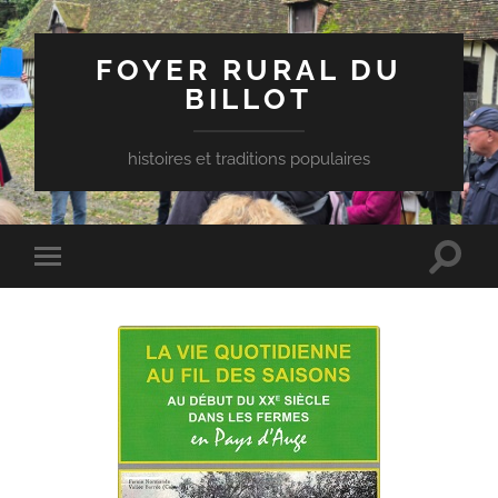
FOYER RURAL DU
BILLOT
histoires et traditions populaires
Toggle
Toggle
search
mobile
field
menu