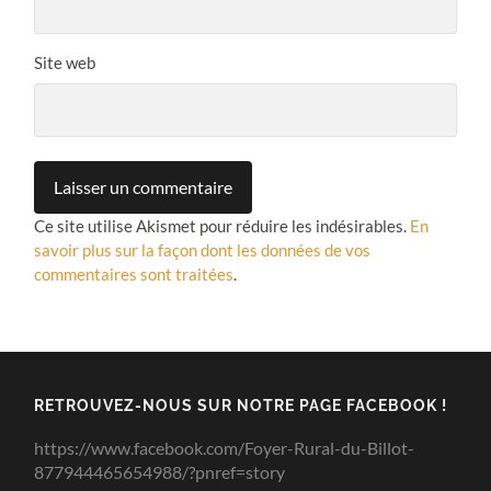
Site web
Ce site utilise Akismet pour réduire les indésirables.
En
savoir plus sur la façon dont les données de vos
commentaires sont traitées
.
RETROUVEZ-NOUS SUR NOTRE PAGE FACEBOOK !
https://www.facebook.com/Foyer-Rural-du-Billot-
877944465654988/?pnref=story