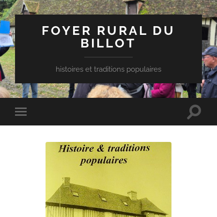
FOYER RURAL DU
BILLOT
histoires et traditions populaires
Toggle
Toggle
search
mobile
field
menu