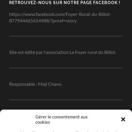
RETROUVEZ-NOUS SUR NOTRE PAGE FACEBOOK !
https://www.facebook.com/Foyer-Rural-du-Billot-
877944465654988/?pnref=story
Site est édité par l'association Le Foyer rural du Billot.
Responsable : Maÿ Chanu
Réalisation : Christophe Robert
Gérer le consentement aux
cookies