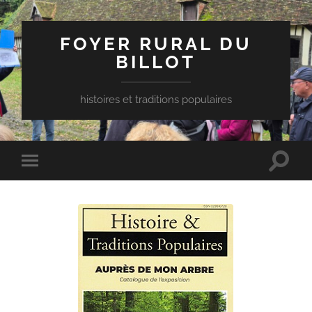
FOYER RURAL DU
BILLOT
histoires et traditions populaires
Toggle
Toggle
search
mobile
field
menu