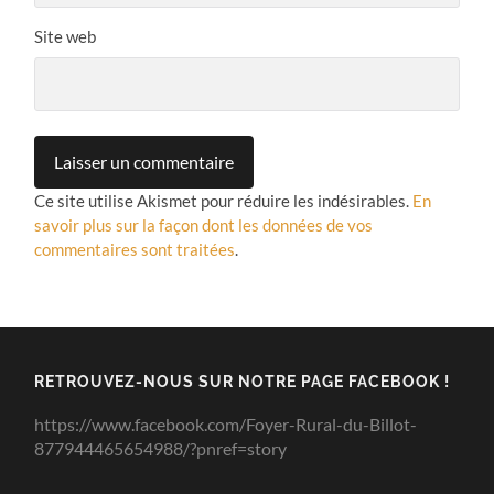
Site web
Ce site utilise Akismet pour réduire les indésirables.
En
savoir plus sur la façon dont les données de vos
commentaires sont traitées
.
RETROUVEZ-NOUS SUR NOTRE PAGE FACEBOOK !
https://www.facebook.com/Foyer-Rural-du-Billot-
877944465654988/?pnref=story