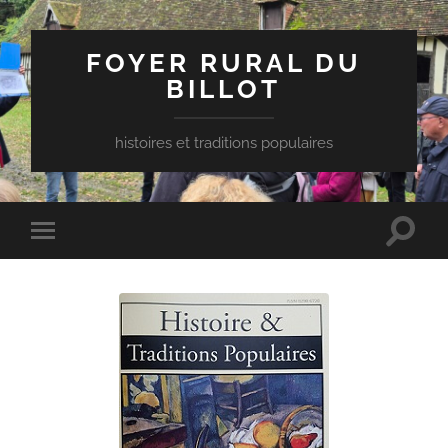
FOYER RURAL DU
BILLOT
histoires et traditions populaires
Toggle
Toggle
search
mobile
field
menu