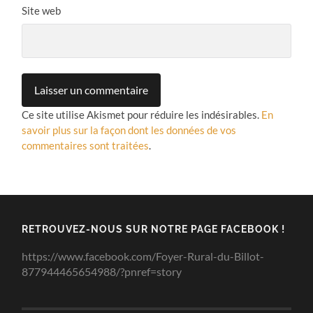
Site web
Ce site utilise Akismet pour réduire les indésirables.
En
savoir plus sur la façon dont les données de vos
commentaires sont traitées
.
RETROUVEZ-NOUS SUR NOTRE PAGE FACEBOOK !
https://www.facebook.com/Foyer-Rural-du-Billot-
877944465654988/?pnref=story