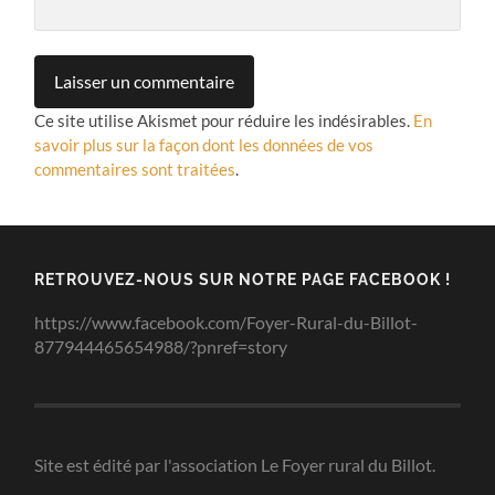
Ce site utilise Akismet pour réduire les indésirables.
En
savoir plus sur la façon dont les données de vos
commentaires sont traitées
.
RETROUVEZ-NOUS SUR NOTRE PAGE FACEBOOK !
https://www.facebook.com/Foyer-Rural-du-Billot-
877944465654988/?pnref=story
Site est édité par l'association Le Foyer rural du Billot.