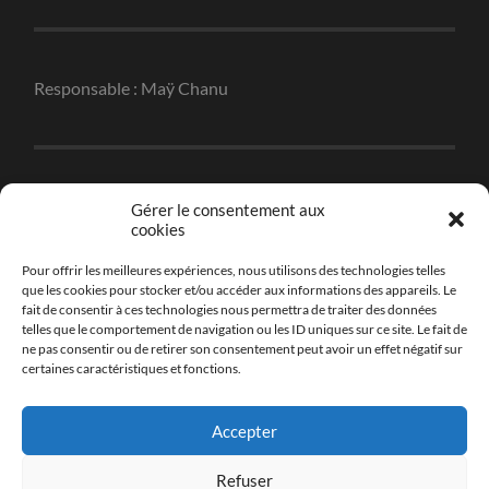
Responsable : Maÿ Chanu
Réalisation : Christophe Robert
Gérer le consentement aux
cookies
Pour offrir les meilleures expériences, nous utilisons des technologies telles
que les cookies pour stocker et/ou accéder aux informations des appareils. Le
fait de consentir à ces technologies nous permettra de traiter des données
Hébergement : Tambour de Ville
telles que le comportement de navigation ou les ID uniques sur ce site. Le fait de
ne pas consentir ou de retirer son consentement peut avoir un effet négatif sur
certaines caractéristiques et fonctions.
Accepter
Contact : odidom@gmail.com
Refuser