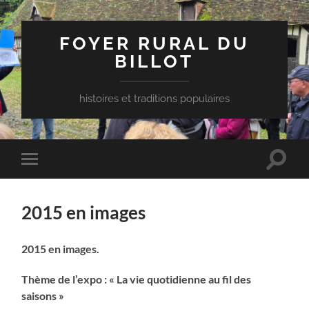
FOYER RURAL DU
BILLOT
histoires et traditions populaires
Toggle
Toggle
search
mobile
field
menu
2015 en images
2015 en images.
Thème de l’expo : « La vie quotidienne au fil des
saisons »