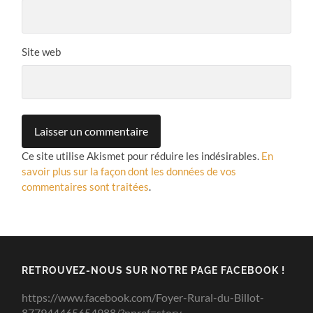
Site web
Ce site utilise Akismet pour réduire les indésirables.
En
savoir plus sur la façon dont les données de vos
commentaires sont traitées
.
RETROUVEZ-NOUS SUR NOTRE PAGE FACEBOOK !
https://www.facebook.com/Foyer-Rural-du-Billot-
877944465654988/?pnref=story