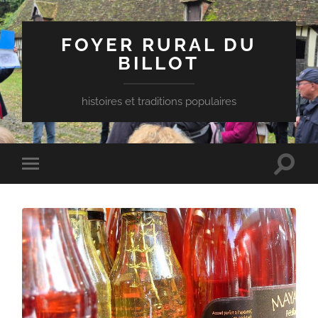
FOYER RURAL DU
BILLOT
histoires et traditions populaires
Toggle
Toggle
search
mobile
field
menu