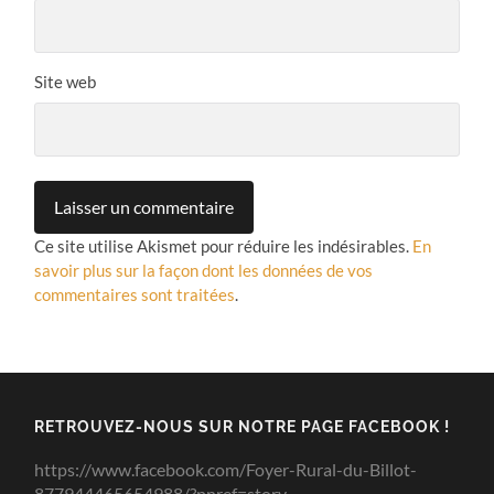
Site web
Ce site utilise Akismet pour réduire les indésirables.
En
savoir plus sur la façon dont les données de vos
commentaires sont traitées
.
RETROUVEZ-NOUS SUR NOTRE PAGE FACEBOOK !
https://www.facebook.com/Foyer-Rural-du-Billot-
877944465654988/?pnref=story