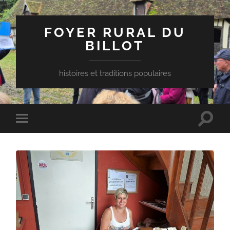
FOYER RURAL DU
BILLOT
histoires et traditions populaires
Toggle
Toggle
search
mobile
field
menu