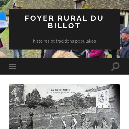
FOYER RURAL DU
BILLOT
histoires et traditions populaires
Toggle
Toggle
search
mobile
field
menu