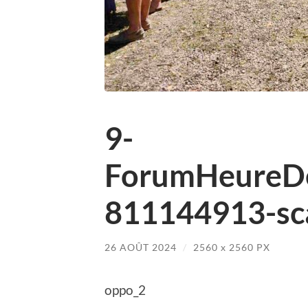
9-
ForumHeureD
811144913-sca
26 AOÛT 2024
/
2560
x
2560 PX
oppo_2