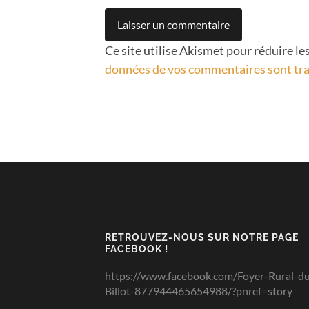
Ce site utilise Akismet pour réduire le
données de vos commentaires sont tra
RETROUVEZ-NOUS SUR NOTRE PAGE
FACEBOOK !
https://www.facebook.com/Foyer-Rural-d
Billot-877944465654988/?pnref=story