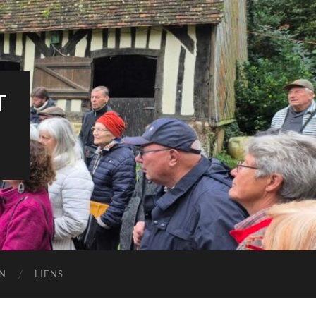
T
N
LIENS