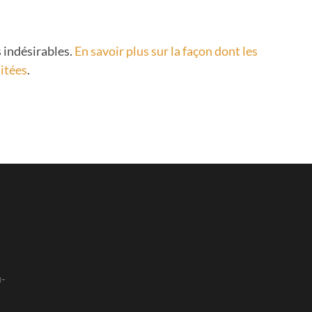
s indésirables.
En savoir plus sur la façon dont les
itées
.
u-