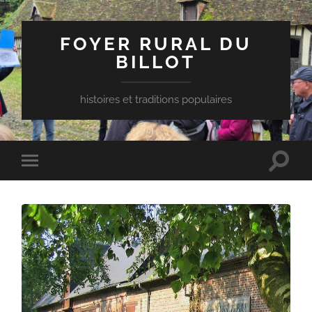
FOYER RURAL DU
BILLOT
histoires et traditions populaires
Toggle
Toggle
search
mobile
field
menu