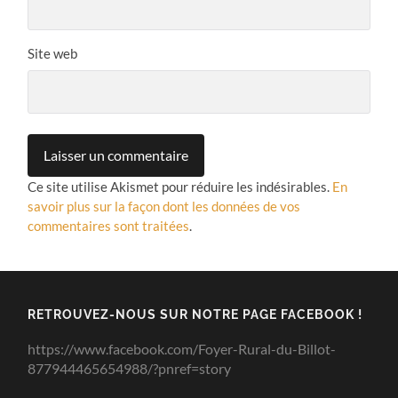
Site web
Ce site utilise Akismet pour réduire les indésirables.
En
savoir plus sur la façon dont les données de vos
commentaires sont traitées
.
RETROUVEZ-NOUS SUR NOTRE PAGE FACEBOOK !
https://www.facebook.com/Foyer-Rural-du-Billot-
877944465654988/?pnref=story