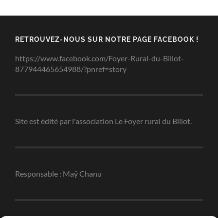
RETROUVEZ-NOUS SUR NOTRE PAGE FACEBOOK !
https://www.facebook.com/Foyer-Rural-du-Billot-
877944465654988/?pnref=story
Site est édité par l'association Le Foyer rural du Billot.
Responsable : Maÿ Chanu