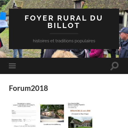
FOYER RURAL DU
BILLOT
histoires et traditions populaires
Toggle
Toggle
search
mobile
field
menu
Forum2018