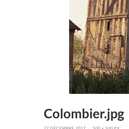
Colombier.jpg
27 DÉCEMBRE 2017
/
500
x
500 PX