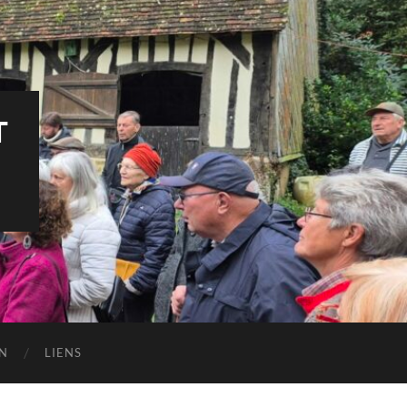
T
N
LIENS