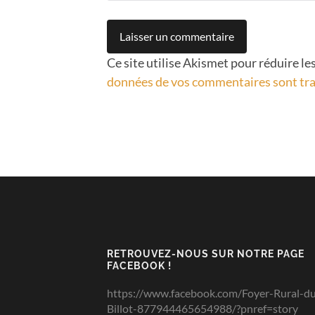
Ce site utilise Akismet pour réduire le
données de vos commentaires sont tra
RETROUVEZ-NOUS SUR NOTRE PAGE
FACEBOOK !
https://www.facebook.com/Foyer-Rural-d
Billot-877944465654988/?pnref=story