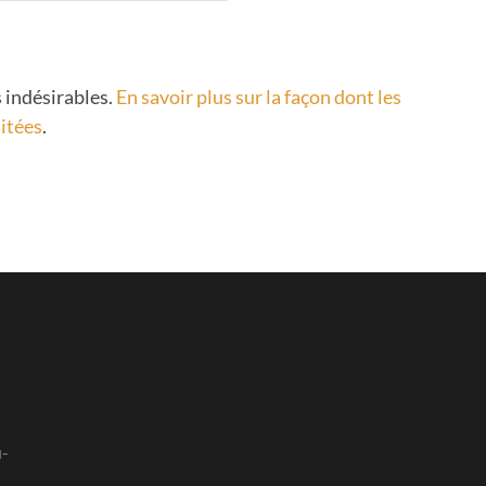
s indésirables.
En savoir plus sur la façon dont les
itées
.
u-