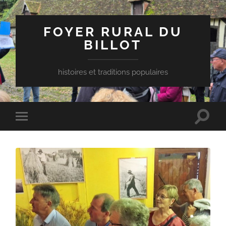
FOYER RURAL DU
BILLOT
histoires et traditions populaires
Toggle
Toggle
search
mobile
field
menu