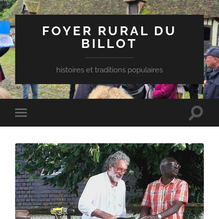
FOYER RURAL DU
BILLOT
histoires et traditions populaires
Toggle
Toggle
search
mobile
field
menu