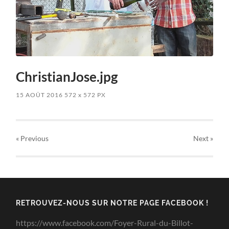
ChristianJose.jpg
15 AOÛT 2016
572
x
572 PX
« Previous
Next
»
RETROUVEZ-NOUS SUR NOTRE PAGE FACEBOOK !
https://www.facebook.com/Foyer-Rural-du-Billot-