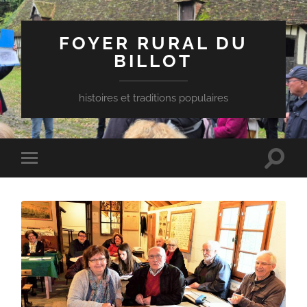
FOYER RURAL DU
BILLOT
histoires et traditions populaires
Toggle
Toggle
search
mobile
field
menu