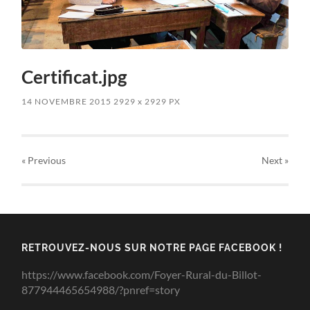
Certificat.jpg
14 NOVEMBRE 2015
2929
x
2929 PX
« Previous
Next
»
RETROUVEZ-NOUS SUR NOTRE PAGE FACEBOOK !
https://www.facebook.com/Foyer-Rural-du-Billot-
877944465654988/?pnref=story