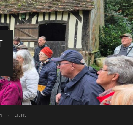
T
N
LIENS