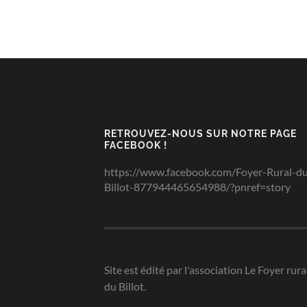
RETROUVEZ-NOUS SUR NOTRE PAGE
FACEBOOK !
https://www.facebook.com/Foyer-Rural-d
Billot-877944465654988/?pnref=story
Site est édité par l'association Le Foyer rura
du Billot.