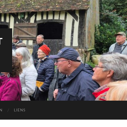
T
N
LIENS