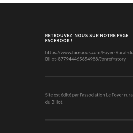
RETROUVEZ-NOUS SUR NOTRE PAGE
FACEBOOK !
https://www.facebook.com/Foyer-Rural-d
Billot-877944465654988/?pnref=story
Site est édité par l'association Le Foyer rura
du Billot.