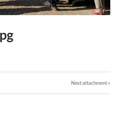
jpg
Next
attachment
»