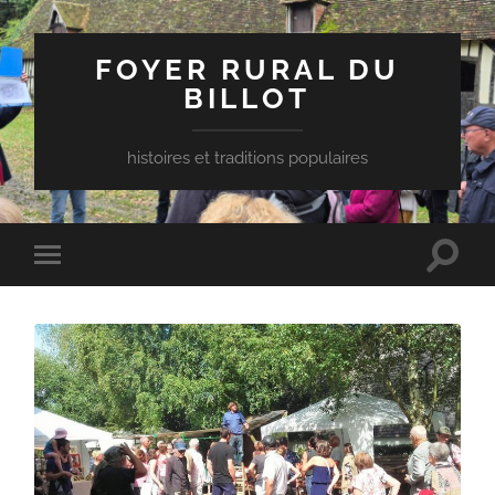
FOYER RURAL DU
BILLOT
histoires et traditions populaires
Toggle
Toggle
search
mobile
field
menu