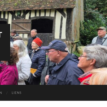
T
N
LIENS