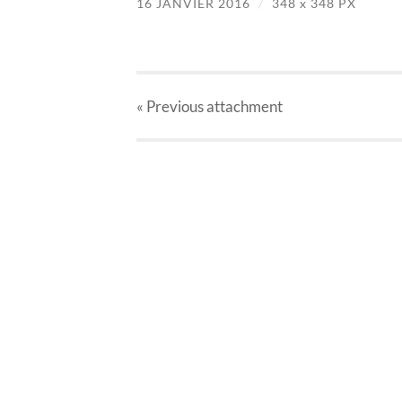
16 JANVIER 2016
/
348
x
348 PX
« Previous
attachment