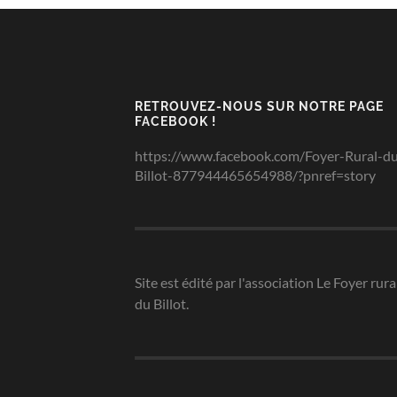
RETROUVEZ-NOUS SUR NOTRE PAGE
FACEBOOK !
https://www.facebook.com/Foyer-Rural-d
Billot-877944465654988/?pnref=story
Site est édité par l'association Le Foyer rura
du Billot.