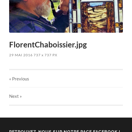
FlorentChaboissier.jpg
29 MAI 2016
737
x
737 PX
« Previous
Next
»
RETROUVEZ-NOUS SUR NOTRE PAGE FACEBOOK !