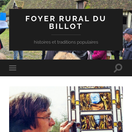
FOYER RURAL DU
BILLOT
histoires et traditions populaires
Toggle
Toggle
search
mobile
field
menu